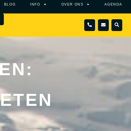
BLOG
INFO
OVER ONS
AGENDA
N
ZOEKEN
 BERICHT
 enkele dagen contact met je op! Wil je een reisvoorstel
laat je nummer achter en we bellen je terug!
EN:
a
in!
WETEN