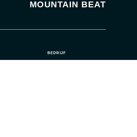
MOUNTAIN BEAT
BEDRIJF
DE VRAGEN
OVER MOUNTAIN BEAT
TEAM
ERZEKERING
PARTNERS
LIGHEID
ALGEMENE VOORWAARDEN