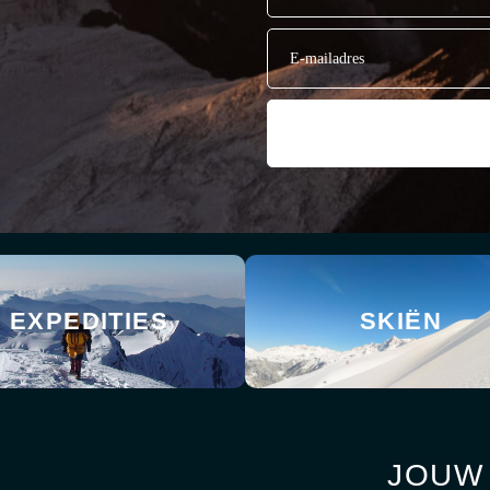
E-
mailadres
(Vereist)
EXPEDITIES
SKIËN
JOUW 