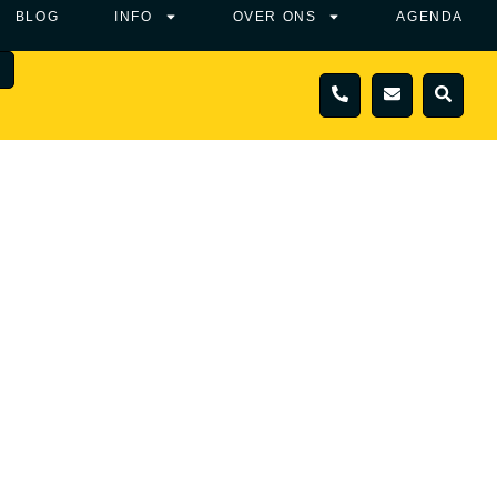
BLOG
INFO
OVER ONS
AGENDA
N
 BERICHT
ZOEKEN
 enkele dagen contact met je op! Wil je een reisvoorstel
laat je nummer achter en we bellen je terug!
EN NAAR
a
in!
L MIJ TERUG