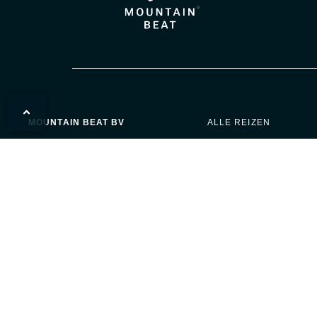
MOUNTAIN BEAT BV
ALLE REIZEN
Hart Nibbrigkade 4
ACTIVITEITEN
2597 XV Den Haag
BESTEMMINGEN
Kvk 92436668